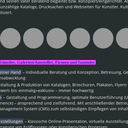
nd seinen Vater beratend begleitet bzw. konzipiert/eingerichtet. A
0 unzählige Kataloge, Drucksachen und Webseiten für Künstler, Kul
lisiert.
 Künstler, Galerien/Aussteller, Firmen und Sammler
 ei­ner Hand
– individuelle Bera­tung und Kon­zep­tion, Be­treu­ung, G
ns­ab­wick­lung
staltung & Produktion von Katalogen, Broschüren, Pla­katen, Flyern 
swert‹ bis ›einmalig+exklusiv‹ – immer hochwertig
n
– Gestaltung und Pro­grammie­rung, optimale Benutzerführung (
rience) – ansprechend und zielführend. Mit anschließender Be­tr
anage­ment System (CMS) zum selbständigen Ein­pfle­gen von In­hal
sstellungen
– klassische Online-Präsentation, virtuelle Ausstellu
tragung von Eröffnungen oder künstlerischen Prozessen