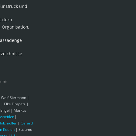
für Druck und
extern
rga­ni­sa­tion,
assa­den­ge­
rzeichnisse
n mir
 Wolf Biermann |
 | Elke Drapatz |
 Engel | Markus
asheider
|
olzmüller
|
Gerard
an Keulen
| Susumu
nsor
|
J. H.