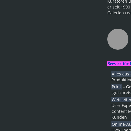
Kuratoren u
er seit 199
Galerien rea
Service für
Alles aus
Pro­duk­tio
Print
– Ge
›gut+prei
Webseite
User Expe
Content M
Kunden
Online-Au
Live-Über